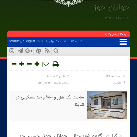
جوانان خوز
تحلیلی و خبری
 از حق، كامل نمى‌شود.
شنبه, ۱۷ مرداد , ۱۴۰۵ برابر با - Saturday, 8 August , 2026
شناسه :
14400
23 اکتبر 2022 - 12:04
114 بازدید
ارسال توسط :
جوانان خوز
ساخت یک هزار و ۹۵۰ واحد مسکونی در
اندیکا
به گزارش
گروه شهرستانی جوانان خوز
، حسین جنتی